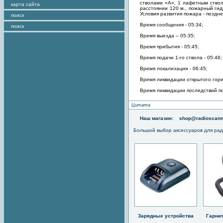
стволами «А», 1 лафетным ствол
карта сайта
расстоянии 120 м., пожарный гид
Условия развития пожара - поздн
поиск
Время сообщения - 05:34;
поиск
Время выезда – 05:35;
Время прибытия - 05:45;
Время подачи 1-го ствола - 05:46;
Время локализации - 06:45;
Время ликвидации открытого горе
Время ликвидации последствий п
Цитата
Наш магазин:
shop@radioscann
Большой выбор аксессуаров для рад
Зарядные устройства
Гарни