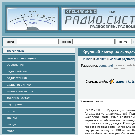
Логин
Пароль
На главную
Крупный пожар на складах 
наш магазин радио
Начало
»
Записи
»
Записи радиопе
объявления
Разместил:
cemichael
радиорейтинг
радиостанции
ugps_irkut
Скачать файл:
радиоприемники
диапазоны частот
таблица частот
Описание файла
аэродромы
09.12.2011г., г. Иркутск, ул. Ка
статьи
(страховка устанавливается). П
Складское помещение размером 
файлы
деревянной обрешетке, принад
находилась спецодежда. К склад
форум
первого подразделения горела к
внутри на площади 190 кв. м. П
фото
автомобили, от которых были клю