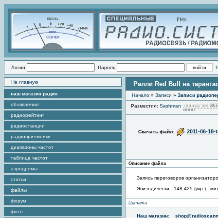
Логин
Пароль
На главную
Ралли Red Bull на таранта
наш магазин радио
Начало
»
Записи
»
Записи радиопе
объявления
Разместил:
Sashman
радиорейтинг
радиостанции
2011-06-18-
Скачать файл:
радиоприемники
диапазоны частот
таблица частот
Описание файла
аэродромы
Запись переговоров организаторов
статьи
Эпизодически - 148.425 (укр.) -
файлы
форум
Цитата
фото
Наш магазин:
shop@radioscann