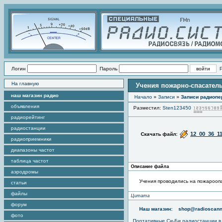
Логин
Пароль
На главную
Учения пожарно-спасател
наш магазин радио
Начало
»
Записи
»
Записи радиопе
объявления
Разместил:
Sten123450
радиорейтинг
радиостанции
12_00_36_1
Скачать файл:
радиоприемники
диапазоны частот
таблица частот
Описание файла
аэродромы
Учения проводились на пожарооп
статьи
файлы
Цитата
форум
Наш магазин:
shop@radioscann
фото
Портативные
Си-Би радиостанции
в