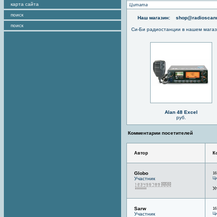
карта сайта
Цитата
поиск
Наш магазин:
shop@radioscann
поиск
Си-Би радиостанции в нашем мага
Alan 48 Excel
руб.
Комментарии посетителей
Автор
К
Globo
16
Ци
Участник
У
Sarw
16
Ци
Участник