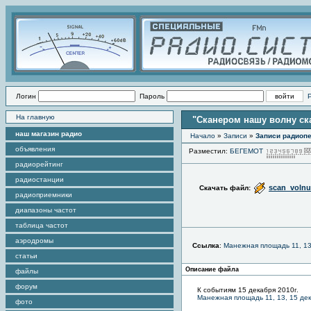
Логин
Пароль
На главную
"Сканером нашу волну ска
наш магазин радио
Начало
»
Записи
»
Записи радиопе
объявления
Разместил:
БЕГЕМОТ
радиорейтинг
радиостанции
scan_voln
Скачать файл:
радиоприемники
диапазоны частот
таблица частот
аэродромы
Ссылка
:
Манежная площадь 11, 13
статьи
Описание файла
файлы
форум
К событиям 15 декабря 2010г.
Манежная площадь 11, 13, 15 дек
фото