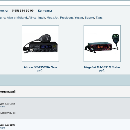
er.ru
- (495) 644-30-90 -
Контакты
зине
:
Alan и Midland
,
Alinco
,
Intek
,
MegaJet
,
President
,
Yosan
,
Беркут
,
Таис
Alinco DR-135CBA New
MegaJet MJ-3031M Turbo
руб.
руб.
омментарий
 Дек 2010 09:25
тата
лыбнуло. )))
 Дек 2010 11:08
тата