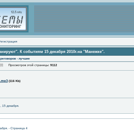
Регистрация
нируют". К событиям 15 декабря 2010г.на "Манежке".
реговоров - лучшие
Просмотров этой страницы:
9112
u.mp3
(116 Kb)
, 15 декабря.
абря. - Страница 4