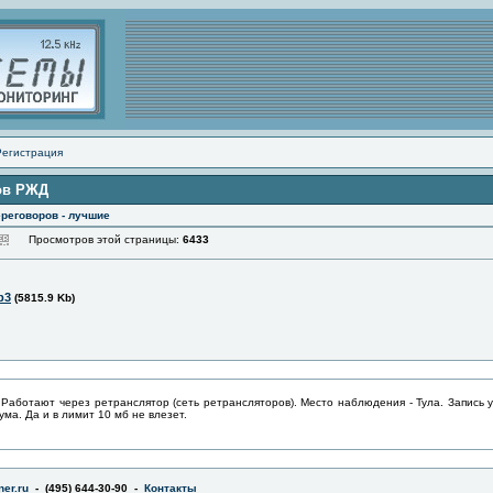
Регистрация
ов РЖД
реговоров - лучшие
Просмотров этой страницы:
6433
p3
(5815.9 Kb)
Работают через ретранслятор (сеть ретрансляторов). Место наблюдения - Тула. Запись у
ма. Да и в лимит 10 мб не влезет.
er.ru
- (495) 644-30-90 -
Контакты