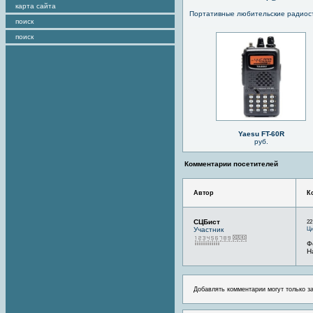
карта сайта
Портативные любительские радио
поиск
поиск
Yaesu FT-60R
руб.
Комментарии посетителей
Автор
К
СЦБист
22
Ци
Участник
Ф
Н
Добавлять комментарии могут только з