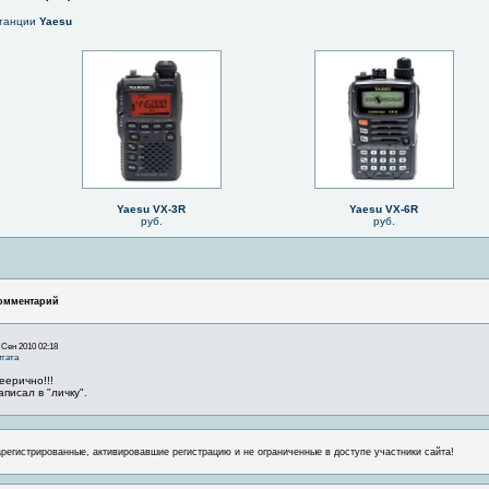
станции
Yaesu
Yaesu VX-3R
Yaesu VX-6R
руб.
руб.
омментарий
 Сен 2010 02:18
тата
еерично!!!
аписал в "личку".
арегистрированные, активировавшие регистрацию и не ограниченные в доступе участники сайта!