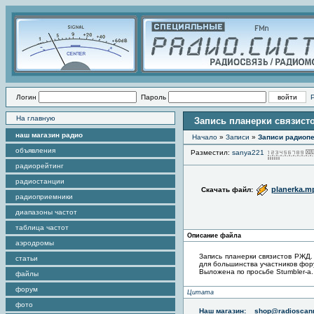
Логин
Пароль
На главную
Запись планерки связист
наш магазин радио
Начало
»
Записи
»
Записи радиопе
объявления
Разместил:
sanya221
радиорейтинг
радиостанции
planerka.m
Скачать файл:
радиоприемники
диапазоны частот
таблица частот
Описание файла
аэродромы
Запись планерки связистов РЖД. 
статьи
для большинства участников фору
Выложена по просьбе Stumbler-а.
файлы
форум
Цитата
фото
Наш магазин:
shop@radioscann