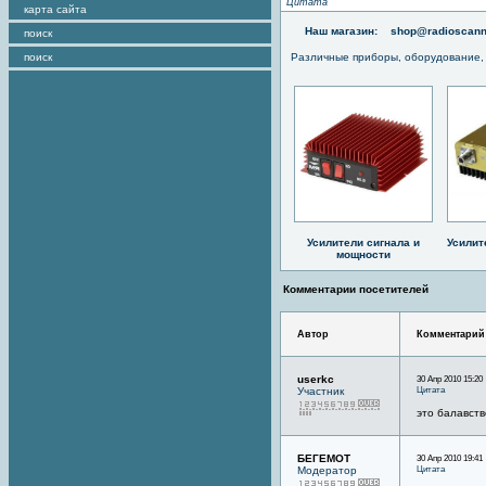
Цитата
карта сайта
Наш магазин:
shop@radioscann
поиск
поиск
Различные приборы, оборудование,
Усилители сигнала и
Усилит
мощности
Комментарии посетителей
Автор
Комментарий
userkc
30 Апр 2010 15:20
Цитата
Участник
это балавств
БЕГЕМОТ
30 Апр 2010 19:41
Цитата
Модератор