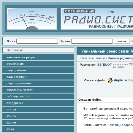
Логин
Пароль
На главную
Уникальный сеанс связи 
наш магазин радио
Начало
»
Записи
»
Записи радиопе
объявления
Разместил:
БЕГЕМОТ
радиорейтинг
радиостанции
duplo_a.mp
Скачать файл:
радиоприемники
диапазоны частот
таблица частот
Описание файла
аэродромы
Вот такой удивительный сеанс уда
статьи
МО РФ видимо решило, чтобы кос
файлы
1"), используемую обычно при ра
форум
Связанная тема
Репетиция парад
фото