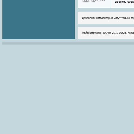
userkc
, как
Добавлять комментарии могут только за
Файл загружен: 30 Апр 2010 01:25, посл