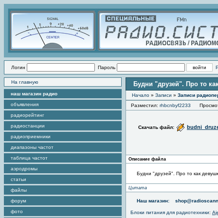
Логин
Пароль
На главную
Будни "друзей". Про то к
наш магазин радио
Начало
»
Записи
»
Записи радиопе
объявления
Разместил:
rhbcnbyf2233
Просмотр
радиорейтинг
радиостанции
budni_druz
Скачать файл:
радиоприемники
диапазоны частот
таблица частот
Описание файла
аэродромы
Будни "друзей". Про то как девуш
статьи
Цитата
файлы
форум
Наш магазин:
shop@radioscann
фото
Блоки питания для радиотехники
:
Aj