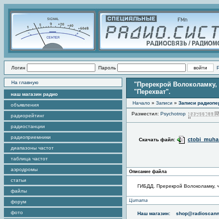
Логин
Пароль
На главную
"Пререкрой Волоколамку, 
"Перехват".
наш магазин радио
Начало
»
Записи
»
Записи радиопе
объявления
Разместил:
Psychotrop
радиорейтинг
радиостанции
радиоприемники
ctobi_muha
Скачать файл:
диапазоны частот
таблица частот
аэродромы
Описание файла
статьи
ГИБДД. Пререкрой Волоколамку, ч
файлы
Цитата
форум
фото
Наш магазин:
shop@radioscann