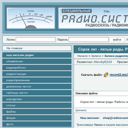
Логин
Пароль
На главную
Сорок лет - пятые роды. 
наш магазин радио
Начало
»
Записи
»
Записи радиопе
объявления
Разместил:
rhbcnbyf2233
Просмотр
радиорейтинг
радиостанции
record2.mp
Скачать файл:
радиоприемники
диапазоны частот
таблица частот
Описание файла
аэродромы
Сорок лет - пятые роды. Работа с
статьи
Цитата
файлы
форум
Наш магазин:
shop@radioscann
фото
Трансиверы
Yaesu
в нашем магазин