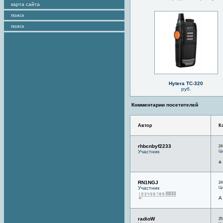
карта сайта
поиск
поиск
Hytera TC-320
руб.
Комментарии посетителей
Автор
К
rhbcnbyf2233
24
Ци
Участник
а
RN1NGJ
24
Ци
Участник
А
radioW
25