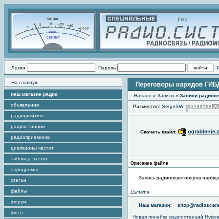
Логин
Пароль
На главную
Переговоры нарядов ГИБД
наш магазин радио
Начало
»
Записи
»
Записи радиопе
объявления
Разместил:
SergeSW
радиорейтинг
радиостанции
ograblenie.
Скачать файл:
радиоприемники
диапазоны частот
таблица частот
Описание файла
аэродромы
Запись радиопереговоров нарядо
статьи
файлы
Цитата
форум
Наш магазин:
shop@radioscann
фото
Новая линейка радиостанций Hyter