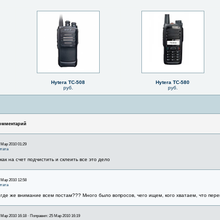
Hytera TC-508
Hytera TC-580
руб.
руб.
омментарий
 Мар 2010 01:29
тата
 как на счет подчистить и склеить все это дело
 Мар 2010 12:58
тата
 где же внимание всем постам??? Много было вопросов, чего ищем, кого хватаем, что пере
 Мар 2010 16:18 · Поправил: 25 Мар 2010 16:19