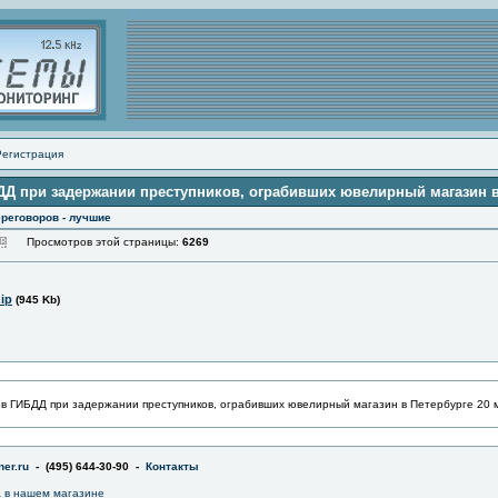
Регистрация
Д при задержании преступников, ограбивших ювелирный магазин в П
реговоров - лучшие
Просмотров этой страницы:
6269
zip
(945 Kb)
в ГИБДД при задержании преступников, ограбивших ювелирный магазин в Петербурге 20 м
er.ru
- (495) 644-30-90 -
Контакты
a в нашем магазине