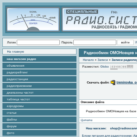
Логин
Пароль
На главную
Радиообмен ОМОНовцев на
наш магазин радио
Начало
»
Записи
»
Записи радиопе
объявления
Разместил:
Globo
П
радиорейтинг
радиостанции
trenirovka_
Скачать файл:
радиоприемники
диапазоны частот
таблица частот
Описание файла
аэродромы
Радиообмен ОМОНовцев на базе в
статьи
файлы
Цитата
форум
Наш магазин:
shop@radioscann
фото
Блоки питания для радиотехники
:
Aj