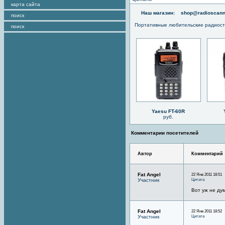
карта сайта
Наш магазин:
shop@radioscann
поиск
Портативные любительские радиос
поиск
Yaesu FT-60R
руб.
Комментарии посетителей
Автор
Комментарий
Fat Angel
22 Янв 2011 18:51
Цитата
Участник
Вот уж не дум
Fat Angel
22 Янв 2011 18:52
Цитата
Участник