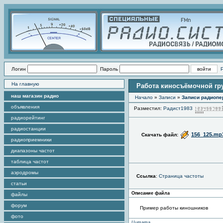
Логин
Пароль
На главную
Работа киносъёмочной гр
наш магазин радио
Начало
»
Записи
»
Записи радиопе
объявления
Разместил:
Радист1983
радиорейтинг
радиостанции
156_125.mp
Скачать файл:
радиоприемники
диапазоны частот
таблица частот
аэродромы
Ссылка
:
Страница частоты
статьи
Описание файла
файлы
форум
Пример работы киношников
фото
Цитата