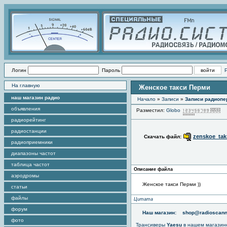
Логин
Пароль
На главную
Женское такси Перми
наш магазин радио
Начало
»
Записи
»
Записи радиопе
объявления
Разместил:
Globo
П
радиорейтинг
радиостанции
zenskoe_taks
Скачать файл:
радиоприемники
диапазоны частот
таблица частот
Описание файла
аэродромы
Женское такси Перми ))
статьи
файлы
Цитата
форум
Наш магазин:
shop@radioscann
фото
Трансиверы
Yaesu
в нашем магазин