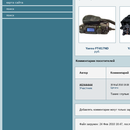
карта сайта
поиск
поиск
Yaesu FT-817ND
Y
руб.
Комментарии посетителей
Автор
Комментарий
i6244444
30 Май 2010 19:38
Цитата
Участник
Такие глупые
Добавлять комментарии могут только за
Файл загружен: 24 Фев 2010 16:47, посл