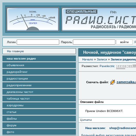
Логин
Пароль
На главную
Ночной, неудачное "самоу
наш магазин радио
Начало
»
Записи
»
Записи радиопе
объявления
Разместил:
Pavelectric
радиорейтинг
радиостанции
zamerzaika
Скачать файл:
радиоприемники
диапазоны частот
таблица частот
Описание файла
аэродромы
Прием Uniden BCD996XT.
статьи
файлы
Цитата
форум
Наш магазин:
shop@radioscann
фото
Большой выбор аксессуаров для рад