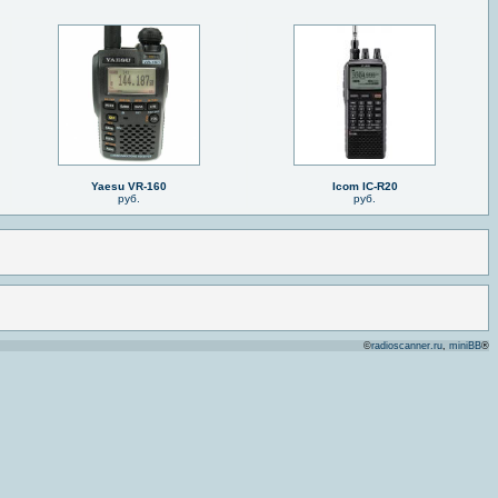
Yaesu VR-160
Icom IC-R20
руб.
руб.
©
radioscanner.ru
,
miniBB
®