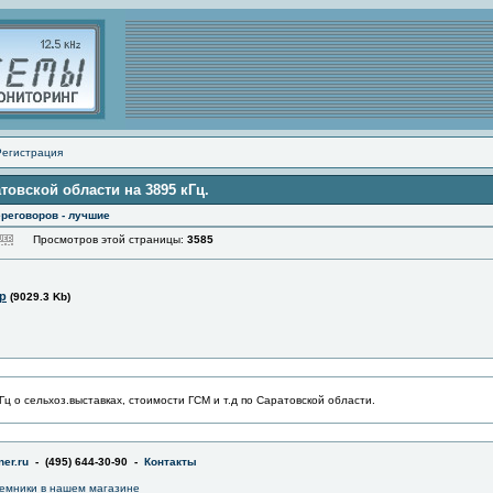
Регистрация
овской области на 3895 кГц.
реговоров - лучшие
Просмотров этой страницы:
3585
ip
(9029.3 Kb)
 о сельхоз.выставках, стоимости ГСМ и т.д по Саратовской области.
er.ru
- (495) 644-30-90 -
Контакты
емники в
нашем магазине