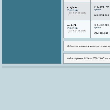
cutglass
01 Авг 2012 17:15
Цитата
Участник
а в сети она
radio27
12 Апр 2025 01:10
Цитата
Участник
Увы, ссылка 
Добавлять комментарии могут только за
Файл загружен: 02 Мар 2009 15:07, пос