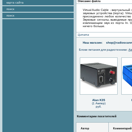
Описание файла
карта сайта
поиск
Virtual Audio Cable - виртуальны
звуковых устройства (порта): Virt
поиск
присоединено любое количество п
Звуковые сигналы, выводимые пр
извлекающим звук из порта In.
ничего больше.
Цитата
Наш магазин:
shop@radioscann
Блоки питания для радиотехники
:
Aj
Alan K35
(1 Ампер)
руб.
Комментарии посетителей
Автор
Комментарий