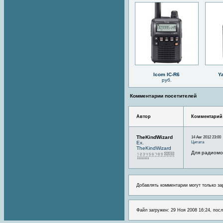
Icom IC-R6
Y
руб.
Комментарии посетителей
Автор
Комментарий
TheKindWizard
14 Авг 2012 23:00
Цитата
Ex.
TheKindWizard
Для радиомо
Добавлять комментарии могут только за
Файл загружен: 29 Ноя 2008 16:24, посл