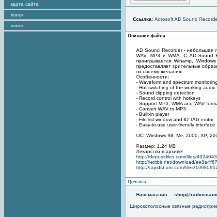
карта сайта
поиск
Ссылка
:
Adrosoft AD Sound Recorde
поиск
Описание файла
AD Sound Recorder - небольшая 
WAV, MP3 и WMA. С AD Sound Re
проигрывается Winamp, Windows M
предоставляет зрительные образы
по своему желанию.
Особенности:
- Waveform and spectrum monitoring 
- Hot switching of the working audio
- Sound clipping detection
- Record control with hotkeys
- Support MP3, WMA and WAV form
- Convert WAV to MP3
- Built-in player
- File list window and ID TAG editor
- Easy-to-use user-friendly interface
OC: Windows 98, Me, 2000, XP, 200
Размер: 1.24 MB
Лекарство в архиве!
http://depositfiles.com/files/4924043
http://letitbit.net/download/ee8a4f6
http://rapidshare.com/files/10980902
Цитата
Наш магазин:
shop@radioscann
Широкополосные связные радиопри