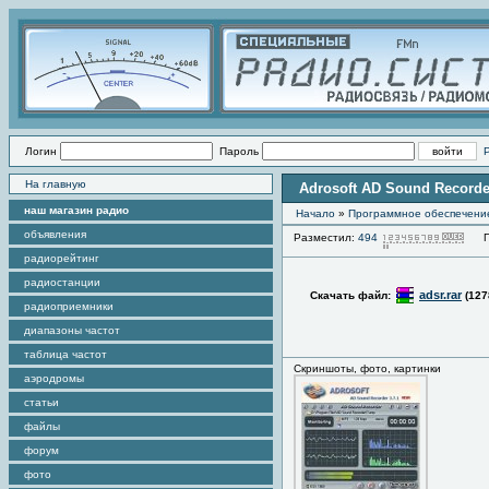
Логин
Пароль
На главную
Adrosoft AD Sound Recorder
наш магазин радио
Начало
»
Программное обеспечени
объявления
Разместил:
494
Про
радиорейтинг
радиостанции
adsr.rar
Скачать файл:
(127
радиоприемники
диапазоны частот
таблица частот
Скриншоты, фото, картинки
аэродромы
статьи
файлы
форум
фото