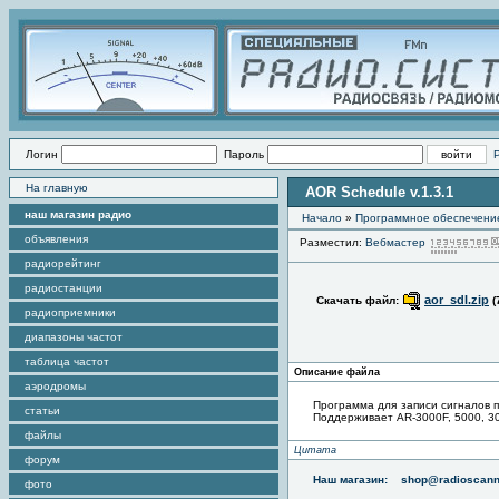
Логин
Пароль
На главную
AOR Schedule v.1.3.1
наш магазин радио
Начало
»
Программное обеспечени
объявления
Разместил:
Вебмастер
радиорейтинг
радиостанции
aor_sdl.zip
Скачать файл:
(
радиоприемники
диапазоны частот
таблица частот
Описание файла
аэродромы
Программа для записи сигналов п
статьи
Поддерживает AR-3000F, 5000, 30
файлы
Цитата
форум
Наш магазин:
shop@radioscann
фото