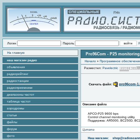
Логин
Пароль
На главную
Pro96Com - P25 monitoring u
наш магазин радио
Начало
»
Программное обеспечени
объявления
Разместил:
Pavelectric
радиорейтинг
радиостанции
pro96com-1.9
Скачать файл:
радиоприемники
диапазоны частот
таблица частот
Описание файла
аэродромы
APCO-P25 9600 bps
статьи
Control channel monitoring utility.
Поддержка: AR5000, BC250D, BC
файлы
форум
Цитата
фото
Наш магазин:
shop@radioscann