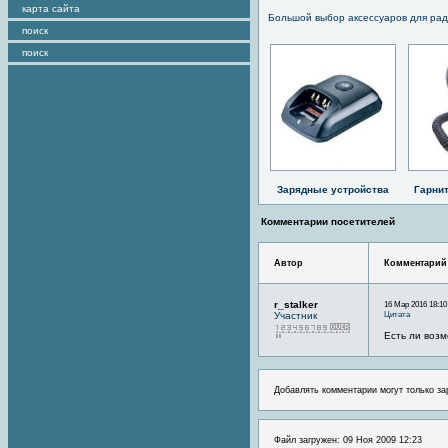
карта сайта
Большой выбор аксессуаров для рад
поиск
поиск
Зарядные устройства
Гарни
Комментарии посетителей
Автор
Комментарий
r_stalker
16 Мар 2016 18:10
Цитата
Участник
Есть ли возм
Добавлять комментарии могут только за
Файл загружен: 09 Ноя 2009 12:23