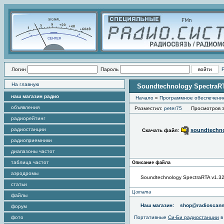
Логин
Пароль
На главную
Soundtechnology SpectraR
наш магазин радио
Начало
»
Программное обеспечени
объявления
Разместил:
peter75
Просмотров эт
радиорейтинг
радиостанции
soundtechno
Скачать файл:
радиоприемники
диапазоны частот
таблица частот
Описание файла
аэродромы
Soundtechnology SpectraRTA v1.3
статьи
Цитата
файлы
Наш магазин:
shop@radioscann
форум
фото
Портативные
Си-Би радиостанции
в