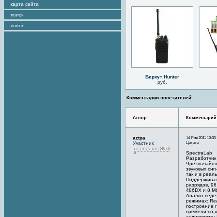
карта сайта
поиск
поиск
Беркут Hunter
руб.
Комментарии посетителей
Автор
Комментарий
aztpa
14 Янв 2011 10:33
Цитата
Участник
SpectraLab
Разработчик
Чрезвычайно
звуковых сиг
так и в реал
Поддерживае
разрядов, 96
486DX и 8 М
Анализ ведет
режимах: Re
построение 
времени по 
аудиопорта; 