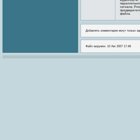
параллельно
сигнала; Pos
предварител
файла.
Добавлять комментарии могут только за
Файл загружен: 10 Авг 2007 17:48