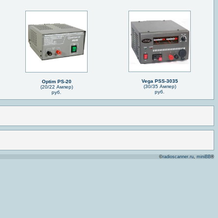
Vega PSS-3035
Optim PS-20
(30/35 Ампер)
(20/22 Ампер)
руб.
руб.
©
radioscanner.ru
,
miniBB
®