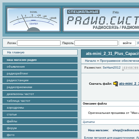
Логин
Пароль
На главную
ats-mini_2_31_Plus_Capaci
наш магазин радио
Начало
»
Программное обеспечен
объявления
Разместил:
SeHam2012
радиорейтинг
радиостанции
ats-mini_2_
Скачать файл:
радиоприемники
диапазоны частот
таблица частот
Описание файла
аэродромы
Оригинальная прошивка от "Max-
статьи
файлы
Цитата
форум
Наш магазин:
shop@radioscann
фото
Блоки питания для радиотехники
:
A