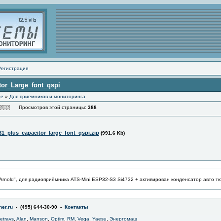
Регистрация
tor_Large_font_qspi
ие
»
Для приемников и мониторинга
Просмотров этой страницы:
388
31_plus_capacitor_large_font_qspi.zip
(991.6 Kb)
Arnold", для радиоприёмника ATS-Mini ESP32-S3 Si4732 + активирован конденсатор авто
er.ru
- (495) 644-30-90 -
Контакты
jetrays
,
Alan
,
Manson
,
Optim
,
RM
,
Vega
,
Yaesu
,
Энергомаш