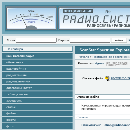
Логин
Пароль
На главную
ScanStar Spectrum Explorer
наш магазин радио
Начало
»
Программное обеспечени
объявления
Разместил:
Админ
радиорейтинг
радиостанции
spexdemo.z
Скачать файл:
радиоприемники
диапазоны частот
таблица частот
Описание файла
аэродромы
Качественная управляющая прогр
статьи
приемники.
файлы
Цитата
форум
Наш магазин:
shop@radioscann
фото