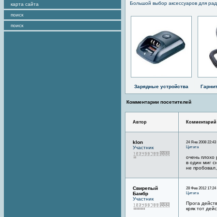
Большой выбор аксессуаров для рад
карта сайта
поиск
поиск
Зарядные устройства
Гарни
Комментарии посетителей
Автор
Комментарий
klon
24 Янв 2008 22:43
Цитата
Участник
очень плохо 
в один миг с
не пробовал
Свирепый
28 Фев 2012 17:24
Цитата
Бамбр
Участник
Прога дейст
кряк тот дей