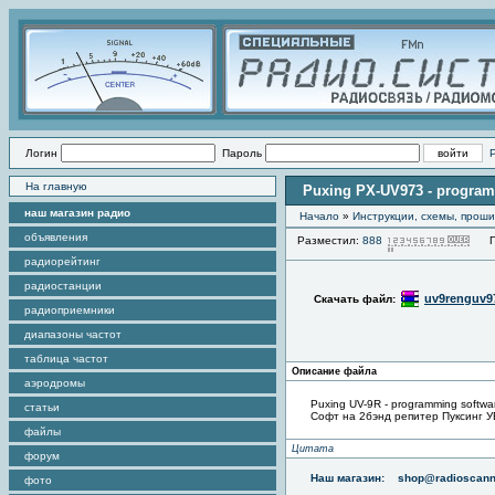
Логин
Пароль
На главную
Puxing PX-UV973 - program
наш магазин радио
Начало
»
Инструкции, схемы, прош
объявления
Разместил:
888
Про
радиорейтинг
радиостанции
uv9renguv97
Скачать файл:
радиоприемники
диапазоны частот
таблица частот
Описание файла
аэродромы
Puxing UV-9R - programming softwa
статьи
Софт на 2бэнд репитер Пуксинг 
файлы
Цитата
форум
Наш магазин:
shop@radioscann
фото