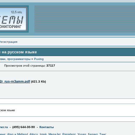
Регистрация
я на русском языке
ивки, программаторы
»
Puxing
Просмотров этой страницы:
37117
2r_rus-rn3amm.pdf
(421.3 Kb)
ском языке
er.ru
- (495) 644-30-90 -
Контакты
зине
:
Alan и Midland
,
Alinco
,
Intek
,
MegaJet
,
President
,
Yosan
,
Беркут
,
Таис