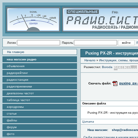
Логин
Пароль
На главную
Puxing PX-2R - инструкци
наш магазин радио
Начало
»
Инструкции, схемы, прош
объявления
Разместил:
Boroda
радиорейтинг
радиостанции
puxing_px-
Скачать файл:
радиоприемники
диапазоны частот
таблица частот
Описание файла
аэродромы
Puxing PX-2R - инструкция на рус
статьи
файлы
Цитата
форум
Наш магазин:
shop@radioscann
фото
Си-Би радиостанции в нашем мага