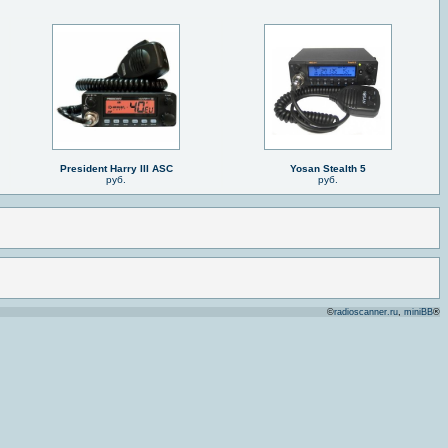
President Harry III ASC
Yosan Stealth 5
руб.
руб.
©
radioscanner.ru
,
miniBB
®