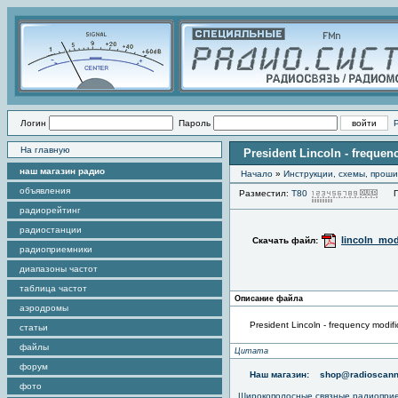
Логин
Пароль
На главную
President Lincoln - frequen
наш магазин радио
Начало
»
Инструкции, схемы, прош
объявления
Разместил:
Т80
Про
радиорейтинг
радиостанции
lincoln_mod
Скачать файл:
радиоприемники
диапазоны частот
таблица частот
Описание файла
аэродромы
President Lincoln - frequency modifi
статьи
файлы
Цитата
форум
Наш магазин:
shop@radioscann
фото
Широкополосные связные радиопри