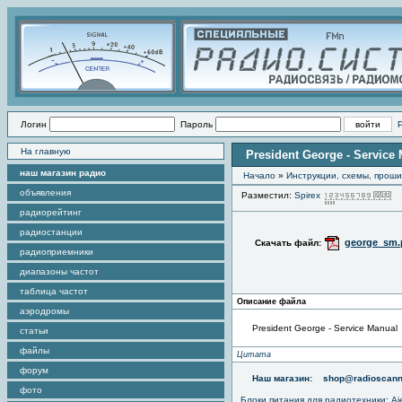
Логин
Пароль
На главную
President George - Service
наш магазин радио
Начало
»
Инструкции, схемы, прош
объявления
Разместил:
Spirex
П
радиорейтинг
радиостанции
george_sm.
Скачать файл:
радиоприемники
диапазоны частот
таблица частот
Описание файла
аэродромы
President George - Service Manual
статьи
файлы
Цитата
форум
Наш магазин:
shop@radioscann
фото
Блоки питания для радиотехники
:
Aj