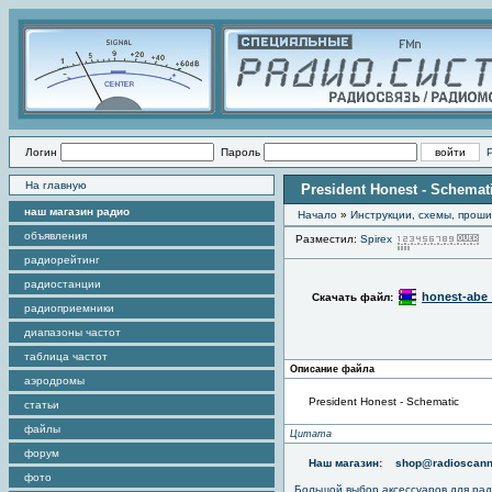
Логин
Пароль
На главную
President Honest - Schemat
наш магазин радио
Начало
»
Инструкции, схемы, прош
объявления
Разместил:
Spirex
П
радиорейтинг
радиостанции
honest-abe_
Скачать файл:
радиоприемники
диапазоны частот
таблица частот
Описание файла
аэродромы
President Honest - Schematic
статьи
файлы
Цитата
форум
Наш магазин:
shop@radioscann
фото
Большой выбор аксессуаров для рад