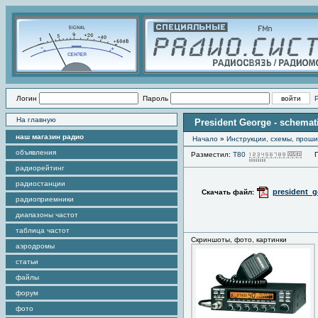
Логин
Пароль
На главную
President George - schemat
наш магазин радио
Начало
»
Инструкции, схемы, прош
объявления
Разместил:
Т80
Про
радиорейтинг
радиостанции
president_g
Скачать файл:
радиоприемники
диапазоны частот
таблица частот
Скриншоты, фото, картинки
аэродромы
статьи
файлы
форум
фото