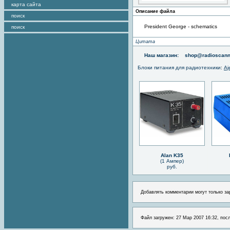
карта сайта
Описание файла
поиск
President George - schematics
поиск
Цитата
Наш магазин:
shop@radioscann
Блоки питания для радиотехники
:
Aj
Alan K35
(1 Ампер)
руб.
Добавлять комментарии могут только за
Файл загружен: 27 Мар 2007 16:32, посл