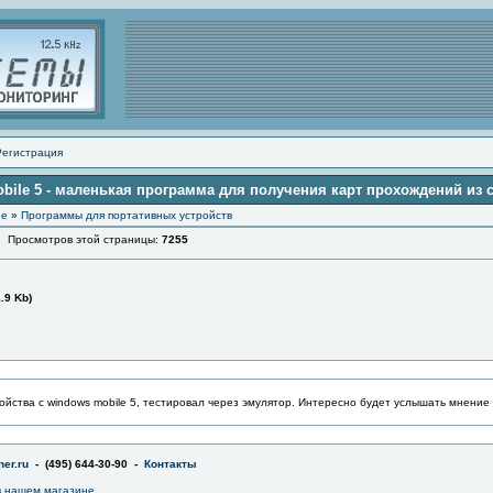
Регистрация
ile 5 - маленькая программа для получения карт прохождений из 
ие
»
Программы для портативных устройств
росмотров этой страницы:
7255
1.9 Kb)
йства с windows mobile 5, тестировал через эмулятор. Интересно будет услышать мнение
er.ru
- (495) 644-30-90 -
Контакты
 нашем магазине