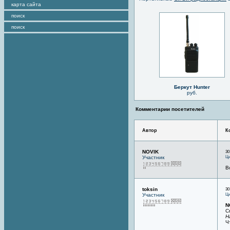
карта сайта
поиск
поиск
Беркут Hunter
руб.
Комментарии посетителей
Автор
К
NOVIK
30
Ци
Участник
В
toksin
30
Ци
Участник
N
С
Н
Ч