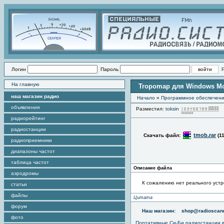
Логин
Пароль
На главную
Tropomap для Windows Mob
наш магазин радио
Начало
»
Программное обеспечен
объявления
Разместил:
toksin
П
радиорейтинг
радиостанции
tmob.rar
Скачать файл:
(1
радиоприемники
диапазоны частот
таблица частот
Описание файла
аэродромы
К сожалению нет реального устро
статьи
файлы
Цитата
форум
Наш магазин:
shop@radioscann
фото
Портативные
Си-Би радиостанции
в