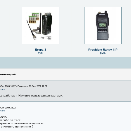
Егерь 3
President Randy II P
руб.
руб.
омментарий
 Окт 2009 18:07 · Поправил: 30 Окт 2009 18:09
тата
се работает. Научите пользоваться картами.
 Окт 2009 18:22
тата
OVIK
пасибо за тест.
аучите пользоваться картами.
то именно не понятно ?