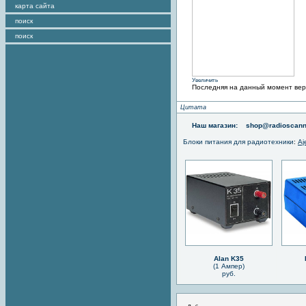
карта сайта
поиск
поиск
Увеличить
Последняя на данный момент верс
Цитата
Наш магазин:
shop@radioscann
Блоки питания для радиотехники
:
Aj
Alan K35
(1 Ампер)
руб.