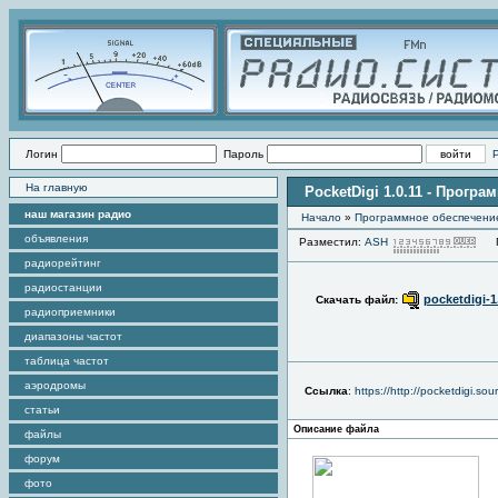
Логин
Пароль
На главную
PocketDigi 1.0.11 - Прогр
наш магазин радио
Начало
»
Программное обеспечени
объявления
Разместил:
ASH
Пр
радиорейтинг
радиостанции
pocketdigi-1
Скачать файл:
радиоприемники
диапазоны частот
таблица частот
аэродромы
Ссылка
:
https://http://pocketdigi.sou
статьи
Описание файла
файлы
форум
фото