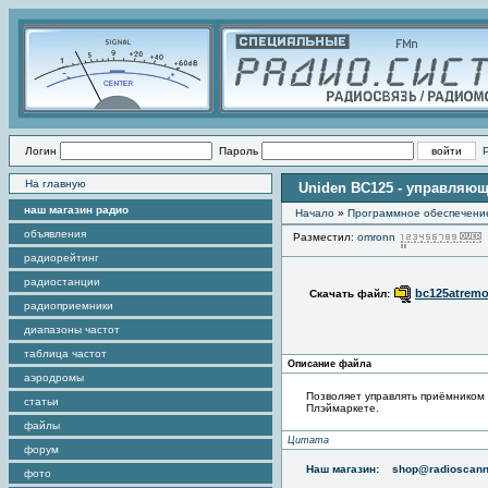
Логин
Пароль
На главную
Uniden BC125 - управляющ
наш магазин радио
Начало
»
Программное обеспечени
объявления
Разместил:
omronn
радиорейтинг
радиостанции
bc125atremo
Скачать файл:
радиоприемники
диапазоны частот
таблица частот
Описание файла
аэродромы
Позволяет управлять приёмником
статьи
Плэймаркете.
файлы
Цитата
форум
Наш магазин:
shop@radioscann
фото