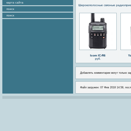
карта сайта
Широкополосные связные радиопри
поиск
поиск
Icom IC-R6
Y
руб.
Добавлять комментарии могут только за
Файл загружен: 07 Фев 2018 14:58, посл