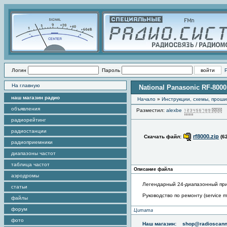
Логин
Пароль
На главную
National Panasonic RF-8000
наш магазин радио
Начало
»
Инструкции, схемы, прош
объявления
Разместил:
alexbe
П
радиорейтинг
радиостанции
rf8000.zip
Скачать файл:
(6
радиоприемники
диапазоны частот
таблица частот
Описание файла
аэродромы
Легендарный 24-диапазонный прие
статьи
Руководство по ремонту (service m
файлы
форум
Цитата
фото
Наш магазин:
shop@radioscann