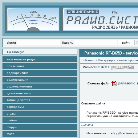
Логин
Пароль
На главную
Panasonic RF-B65D - servi
наш магазин радио
Начало
»
Инструкции, схемы, прош
объявления
Разместил:
dir111
П
радиорейтинг
радиостанции
panasonic_r
Скачать файл:
радиоприемники
диапазоны частот
таблица частот
Описание файла
аэродромы
Panasonic RF-B65D - service manua
статьи
сервисмануал на английском язы
файлы
Цитата
форум
Наш магазин:
shop@radioscann
фото