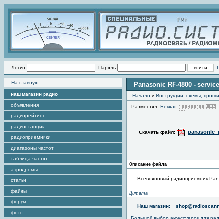
Логин
Пароль
На главную
Panasonic RF-4800 - servic
наш магазин радио
Начало
»
Инструкции, схемы, прош
объявления
Разместил:
Бекхан
радиорейтинг
радиостанции
panasonic_r
Скачать файл:
радиоприемники
диапазоны частот
таблица частот
Описание файла
аэродромы
Всеволновый радиоприемник Panas
статьи
файлы
Цитата
форум
Наш магазин:
shop@radioscann
фото
Большой выбор аксессуаров для рад