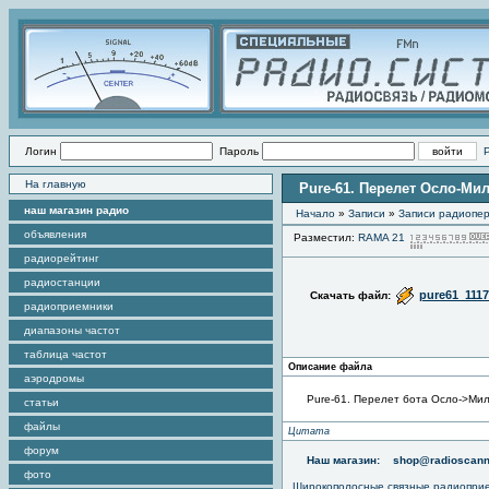
Логин
Пароль
На главную
Pure-61. Перелет Осло-Ми
наш магазин радио
Начало
»
Записи
»
Записи радиопер
объявления
Разместил:
RAMA 21
радиорейтинг
радиостанции
pure61_111
Скачать файл:
радиоприемники
диапазоны частот
таблица частот
Описание файла
аэродромы
Pure-61. Перелет бота Осло->Ми
статьи
файлы
Цитата
форум
Наш магазин:
shop@radioscann
фото
Широкополосные связные радиопри