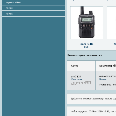
карта сайта
поиск
поиск
Icom IC-R6
Y
руб.
Комментарии посетителей
Автор
Комментарий
vrn7234
06 Янв 2010 10:58
Цитата
Участник
PURSE61, 64
Добавлять комментарии могут только за
Файл загружен: 05 Янв 2010 16:39, посл