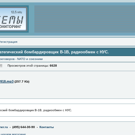
Регистрация
ратегический бомбардировщик B-1B, радиообмен с НУС.
реговоров - NATO и союзники
Просмотров этой страницы:
6628
0918.mp3
(257.7 Kb)
еский бомбардировщик B-1B, радиообмен с НУС.
er.ru
- (495) 644-30-90 -
Контакты
 нашем магазине