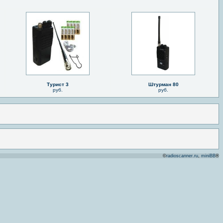
Турист 3
Штурман 80
руб.
руб.
©
radioscanner.ru
,
miniBB
®