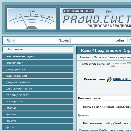
Логин
Пароль
На главную
Rama-41 над Египтом. Ст
наш магазин радио
Начало
»
Записи
»
Записи радиопе
объявления
Разместил:
Bama_15
радиорейтинг
радиостанции
rama_41e_
Скачать файл:
радиоприемники
диапазоны частот
таблица частот
Описание файла
аэродромы
Rama-41 над Египтом. Стратегич
статьи
файлы
Цитата
форум
Наш магазин:
shop@radioscann
фото
Портативные
Си-Би радиостанции
в