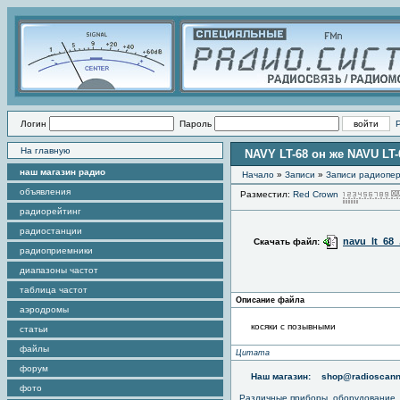
Логин
Пароль
На главную
NAVY LT-68 он же NAVU LT-
наш магазин радио
Начало
»
Записи
»
Записи радиопер
объявления
Разместил:
Red Crown
радиорейтинг
радиостанции
navu_lt_68_
Скачать файл:
радиоприемники
диапазоны частот
таблица частот
Описание файла
аэродромы
косяки с позывными
статьи
файлы
Цитата
форум
Наш магазин:
shop@radioscann
фото
Различные приборы, оборудование,