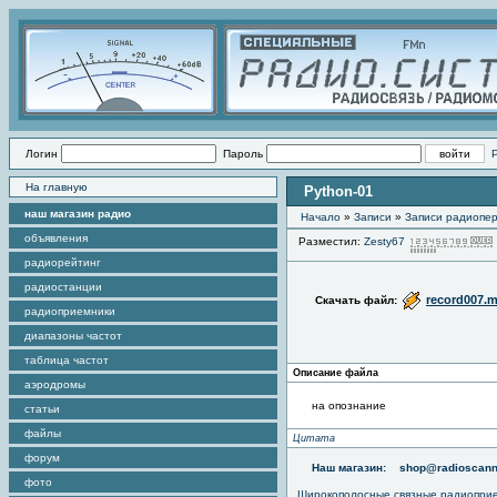
Логин
Пароль
На главную
Python-01
наш магазин радио
Начало
»
Записи
»
Записи радиопер
объявления
Разместил:
Zesty67
радиорейтинг
радиостанции
record007.
Скачать файл:
радиоприемники
диапазоны частот
таблица частот
Описание файла
аэродромы
на опознание
статьи
файлы
Цитата
форум
Наш магазин:
shop@radioscann
фото
Широкополосные связные радиопри