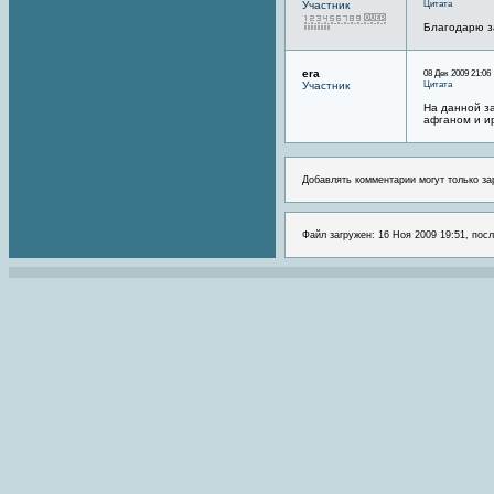
Цитата
Участник
Благодарю з
era
08 Дек 2009 21:06
Цитата
Участник
На данной за
афганом и и
Добавлять комментарии могут только за
Файл загружен: 16 Ноя 2009 19:51, посл