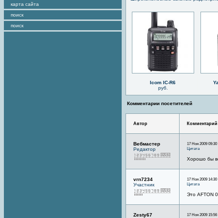
карта сайта
поиск
поиск
Icom IC-R6
Y
руб.
Комментарии посетителей
Автор
Комментарий
Вебмастер
17 Ноя 2009 09:30
Цитата
Редактор
Хорошо бы в
vrn7234
17 Ноя 2009 14:30
Цитата
Участник
Это AFTON 
Zesty67
17 Ноя 2009 15:56