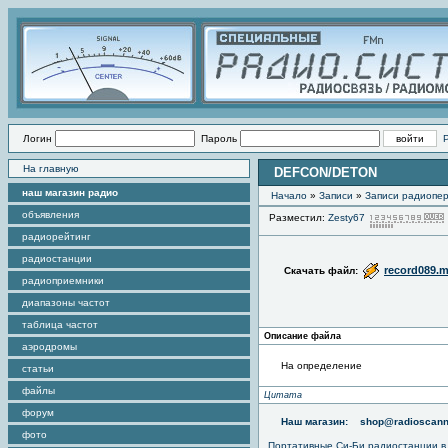
Логин
Пароль
На главную
DEFCON/DETON
наш магазин радио
Начало
»
Записи
»
Записи радиопер
объявления
Разместил:
Zesty67
радиорейтинг
радиостанции
record089.
Скачать файл:
радиоприемники
диапазоны частот
таблица частот
Описание файла
аэродромы
На определение
статьи
файлы
Цитата
форум
Наш магазин:
shop@radioscann
фото
Портативные
Си-Би радиостанции
в