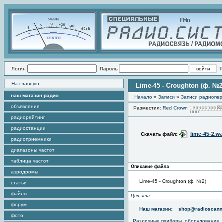
Логин
Пароль
На главную
Lime-45 - Croughton (ф. №2
наш магазин радио
Начало
»
Записи
»
Записи радиопер
объявления
Разместил:
Red Crown
радиорейтинг
радиостанции
lime-45-2.w
Скачать файл:
радиоприемники
диапазоны частот
таблица частот
Описание файла
аэродромы
Lime-45 - Croughton (ф. №2)
статьи
файлы
Цитата
форум
Наш магазин:
shop@radioscann
фото
Различные приборы, оборудование,