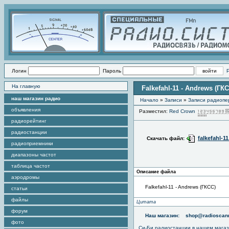
Логин
Пароль
На главную
Falkefahl-11 - Andrews (ГК
наш магазин радио
Начало
»
Записи
»
Записи радиопе
объявления
Разместил:
Red Crown
радиорейтинг
радиостанции
falkefahl-1
Скачать файл:
радиоприемники
диапазоны частот
таблица частот
Описание файла
аэродромы
Falkefahl-11 - Andrews (ГКСС)
статьи
файлы
Цитата
форум
Наш магазин:
shop@radioscann
фото
Си-Би радиостанции в нашем мага