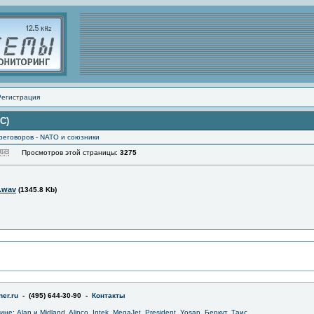
Регистрация
СС)
реговоров - NATO и союзники
Просмотров этой страницы:
3275
1.wav
(1345.8 Kb)
er.ru
- (495) 644-30-90 -
Контакты
зине
:
Alan и Midland
,
Alinco
,
Intek
,
MegaJet
,
President
,
Yosan
,
Беркут
,
Таис