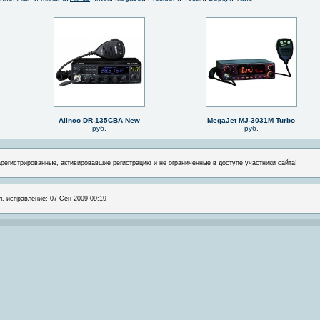
Alinco DR-135CBA New
MegaJet MJ-3031M Turbo
руб.
руб.
арегистрированные, активировавшие регистрацию и не ограниченные в доступе участники сайта!
л. исправление: 07 Сен 2009 09:19