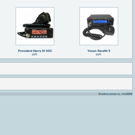
President Harry III ASC
Yosan Stealth 5
руб.
руб.
©
radioscanner.ru
,
miniBB
®