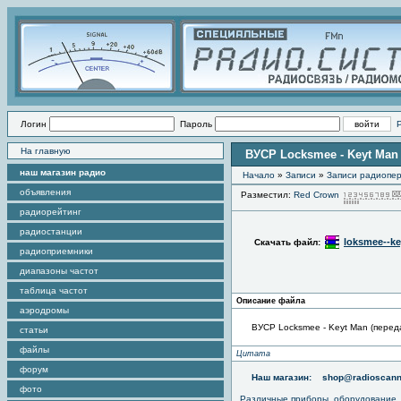
Логин
Пароль
На главную
ВУСР Locksmee - Keyt Man
наш магазин радио
Начало
»
Записи
»
Записи радиопер
объявления
Разместил:
Red Crown
радиорейтинг
радиостанции
loksmee--ke
Скачать файл:
радиоприемники
диапазоны частот
таблица частот
Описание файла
аэродромы
ВУСР Locksmee - Keyt Man (перед
статьи
файлы
Цитата
форум
Наш магазин:
shop@radioscann
фото
Различные приборы, оборудование,