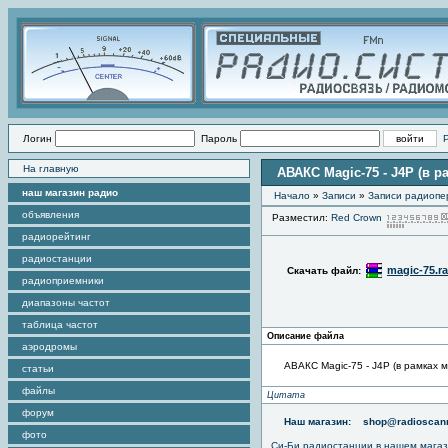
Логин
Пароль
На главную
АВАКС Magic-75 - J4P (в
наш магазин радио
Начало
»
Записи
»
Записи радиопе
объявления
Разместил:
Red Crown
радиорейтинг
радиостанции
magic-75.ra
Скачать файл:
радиоприемники
диапазоны частот
таблица частот
Описание файла
аэродромы
АВАКС Magic-75 - J4P (в рамках
статьи
файлы
Цитата
форум
Наш магазин:
shop@radioscann
фото
Си-Би радиостанции в нашем мага