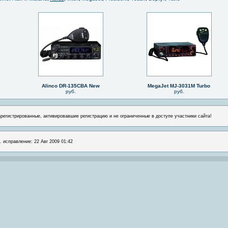
Alinco DR-135CBA New
MegaJet MJ-3031M Turbo
руб.
руб.
арегистрированные, активировавшие регистрацию и не ограниченные в доступе участники сайта!
. исправление: 22 Авг 2009 01:42