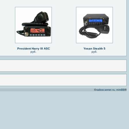
President Harry III ASC
Yosan Stealth 5
руб.
руб.
©
radioscanner.ru
,
miniBB
®