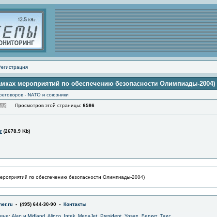
Регистрация
 рамках мероприятий по обеспечению безопасности Олимпиады-2004)
реговоров - NATO и союзники
Просмотров этой страницы:
6586
r
(2678.9 Kb)
 мероприятий по обеспечению безопасности Олимпиады-2004)
er.ru
- (495) 644-30-90 -
Контакты
зине
:
Alan и Midland
,
Alinco
,
Intek
,
MegaJet
,
President
,
Yosan
,
Беркут
,
Таис