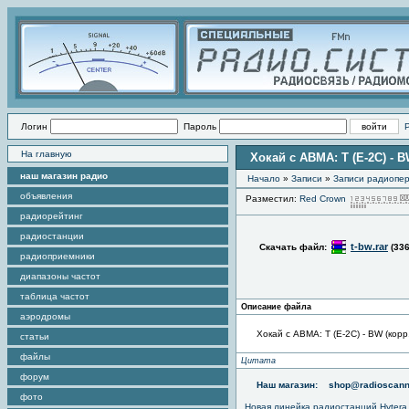
Логин
Пароль
На главную
Хокай с АВМА: Т (Е-2С) - B
наш магазин радио
Начало
»
Записи
»
Записи радиопер
объявления
Разместил:
Red Crown
радиорейтинг
радиостанции
t-bw.rar
Скачать файл:
(336
радиоприемники
диапазоны частот
таблица частот
Описание файла
аэродромы
Хокай с АВМА: Т (Е-2С) - BW (корр
статьи
файлы
Цитата
форум
Наш магазин:
shop@radioscann
фото
Новая линейка радиостанций Hytera