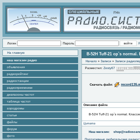
Логин
Пароль
На главную
B-52H Tuff-21 op`s norma
наш магазин радио
Начало
»
Записи
»
Записи радиопе
объявления
Разместил:
Zesty67
радиорейтинг
радиостанции
record135.
Скачать файл:
радиоприемники
диапазоны частот
таблица частот
Описание файла
аэродромы
B-52H Tuff-21 op`s normal. Клас
статьи
файлы
Цитата
форум
Наш магазин:
shop@radioscann
фото
Портативные любительские радио