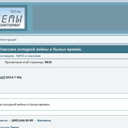
Регистрация
l. Классика холодной войны и былых времён.
реговоров - NATO и союзники
Просмотров этой страницы:
8618
mp3
(1614.7 Kb)
сика холодной войны и былых времён.
er.ru
- (495) 644-30-90 -
Контакты
станции
Yaesu