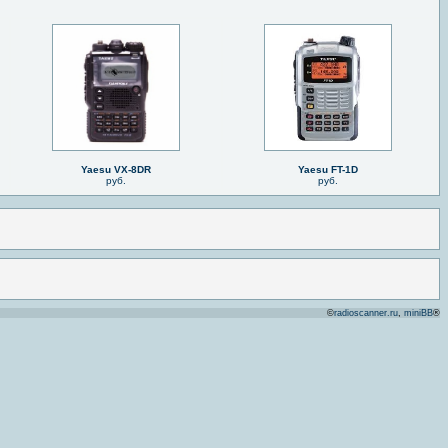
Yaesu VX-8DR
Yaesu FT-1D
руб.
руб.
©
radioscanner.ru
,
miniBB
®