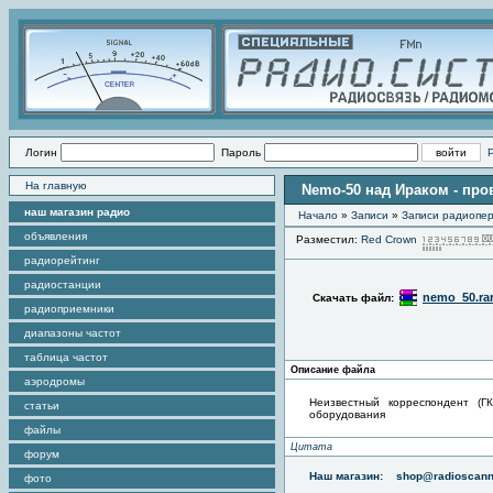
Логин
Пароль
На главную
Nemo-50 над Ираком - про
наш магазин радио
Начало
»
Записи
»
Записи радиопер
объявления
Разместил:
Red Crown
радиорейтинг
радиостанции
nemo_50.ra
Скачать файл:
радиоприемники
диапазоны частот
таблица частот
Описание файла
аэродромы
Неизвестный корреспондент (Г
статьи
оборудования
файлы
Цитата
форум
Наш магазин:
shop@radioscann
фото