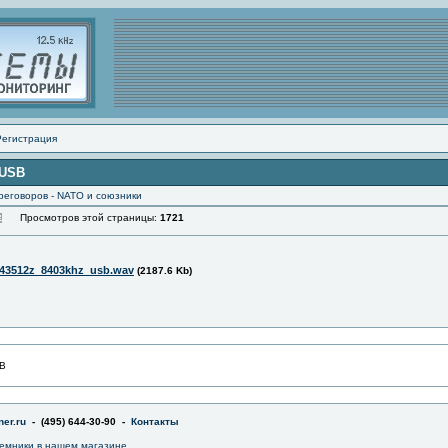
Регистрация
 USB
реговоров - NATO и союзники
Просмотров этой страницы:
1721
43512z_8403khz_usb.wav
(2187.6 Kb)
B
er.ru
- (495) 644-30-90 -
Контакты
емники в
нашем магазине