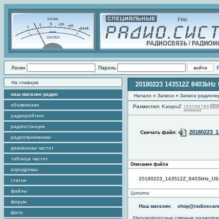
Логин
Пароль
На главную
20180223 143512Z 8403kHz
наш магазин радио
Начало
»
Записи
»
Записи радиопе
объявления
Разместил:
KarapuZ
радиорейтинг
радиостанции
20180223_1
Скачать файл:
радиоприемники
диапазоны частот
таблица частот
Описание файла
аэродромы
20180223_143512Z_8403kHz_US
статьи
файлы
Цитата
форум
Наш магазин:
shop@radioscann
фото
Широкополосные связные радиопри