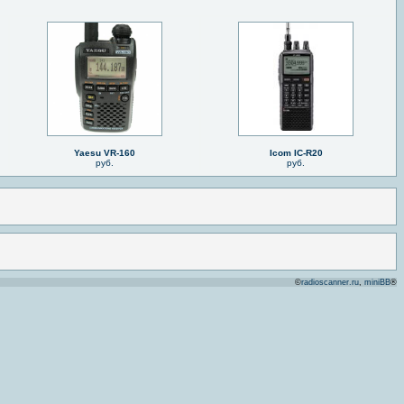
Yaesu VR-160
Icom IC-R20
руб.
руб.
©
radioscanner.ru
,
miniBB
®