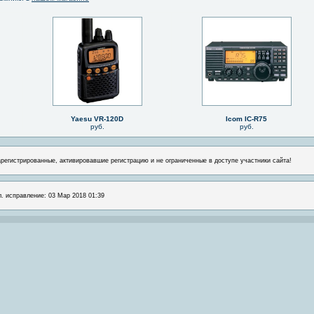
Yaesu VR-120D
Icom IC-R75
руб.
руб.
арегистрированные, активировавшие регистрацию и не ограниченные в доступе участники сайта!
л. исправление: 03 Мар 2018 01:39