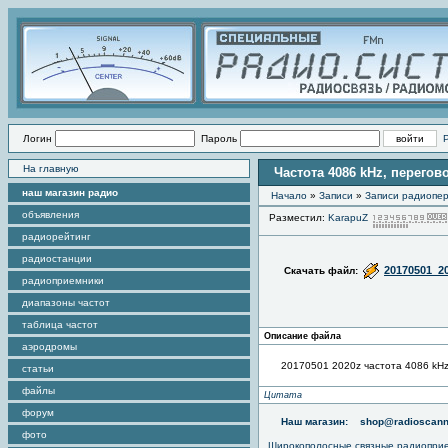
Логин
Пароль
На главную
Частота 4086 kHz, перего
наш магазин радио
Начало
»
Записи
»
Записи радиопер
объявления
Разместил:
KarapuZ
радиорейтинг
радиостанции
20170501_2
Скачать файл:
радиоприемники
диапазоны частот
таблица частот
Описание файла
аэродромы
20170501 2020z частота 4086 kH
статьи
файлы
Цитата
форум
Наш магазин:
shop@radioscann
фото
Широкополосные связные радиопри