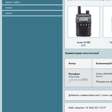
карта сайта
поиск
поиск
Icom IC-R6
Y
руб.
Комментарии посетителей
Автор
Комментарий
Патефон
14 Июл 2019 06:4
Цитата
Участник
Похоже на о
Добавлять комментарии могут только за
Файл загружен: 01 Май 2017 23:37