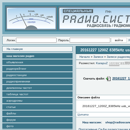
Логин
Пароль
На главную
20161227 1200Z 8385kHz us
наш магазин радио
Начало
»
Записи
»
Записи радиопе
объявления
Разместил:
KarapuZ
радиорейтинг
радиостанции
20161227_1
Скачать файл:
радиоприемники
диапазоны частот
таблица частот
Описание файла
аэродромы
20161227_1200Z_8385kHz usb_vo
статьи
файлы
Цитата
форум
Наш магазин:
shop@radioscann
фото
Портативные
Си-Би радиостанции
в