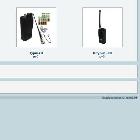
Турист 3
Штурман 80
руб.
руб.
©
radioscanner.ru
,
miniBB
®