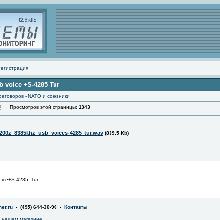
Регистрация
b voice +S-4285 Tur
реговоров - NATO и союзники
Просмотров этой страницы:
1843
200z_8385khz_usb_voices-4285_tur.wav
(839.5 Kb)
ice+S-4285_Tur
er.ru
- (495) 644-30-90 -
Контакты
 нашем магазине