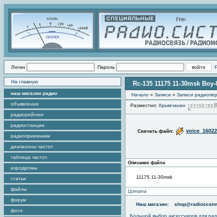
Логин
Пароль
На главную
Rc-135 11175 11-30msk Boy-
наш магазин радио
Начало
»
Записи
»
Записи радиопер
объявления
Разместил:
Крымчанин
радиорейтинг
радиостанции
voice_16022
Скачать файл:
радиоприемники
диапазоны частот
таблица частот
Описание файла
аэродромы
11175 11-30msk
статьи
файлы
Цитата
форум
Наш магазин:
shop@radioscann
фото
Большой выбор аксессуаров для рад